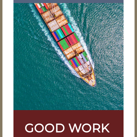
MAGAZIN UND ONLINE-
KAMPAGNE FÜR DIE TU
GRAZ
Was hält das Schiff auf dem Wasser?
Können wir der Artificial Intelligence
vertrauen, wenn sie unser Auto lenkt?
Antworten unter dem Titel
„Screenshots“ im Magazin und der
Online-Kampagne für die TU Graz.
MEHR ERFAHREN
GOOD WORK