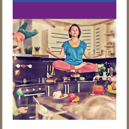
ONLINE-MARKETING-
KAMPAGNE FÜR DEN
ECHTEN HOLZBODEN
Auch wenn vielen von uns derzeit der
Sinn nach einem Tapetenwechsel steht
– vielleicht solltest du mehr Holzboden
in deine Wohnung bringen?
MEHR ERFAHREN