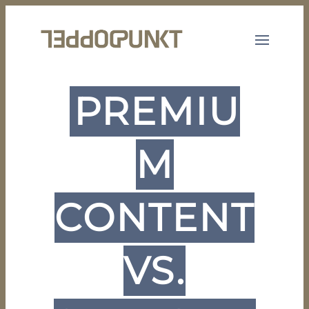
PREMIU
M
CONTENT
VS.